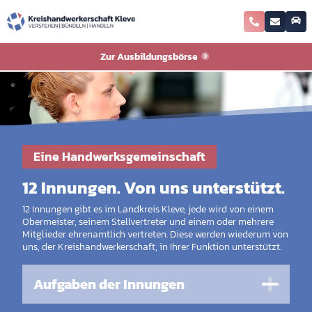
Zur Ausbildungsbörse
Eine Handwerksgemeinschaft
12 Innungen. Von uns unterstützt.
12 Innungen gibt es im Landkreis Kleve, jede wird von einem
Obermeister, seinem Stellvertreter und einem oder mehrere
Mitglieder ehrenamtlich vertreten. Diese werden wiederum von
uns, der Kreishandwerkerschaft, in Ihrer Funktion unterstützt.
Aufgaben der Innungen