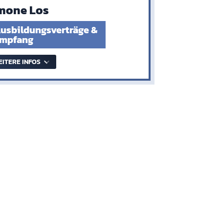
mone Los
usbildungsverträge &
mpfang
EITERE INFOS