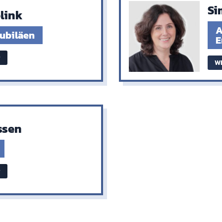
Si
link
A
ubiläen
E
W
ssen