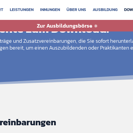
RT
LEISTUNGEN
INNUNGEN
ÜBER UNS
AUSBILDUNG
DOW
ente zum Download.
Zur Ausbildungsbörse
rträge und Zusatzvereinbarungen, die Sie sofort herunterl
gen bereit, um einen Auszubildenden oder Praktikanten e
ereinbarungen