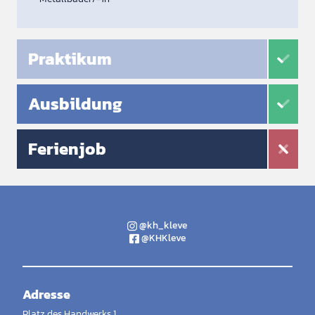
Praktikum
Ausbildung
Ferienjob
@kh_kleve
@KHKleve
Adresse
Platz des Handwerks 1