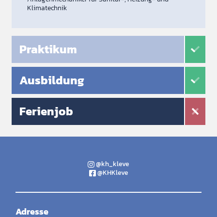
Klimatechnik
Praktikum
Ausbildung
Ferienjob
@kh_kleve
@KHKleve
Adresse