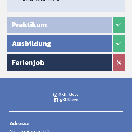
Praktikum
Ausbildung
Ferienjob
@kh_kleve
@KHKleve
Adresse
Platz des Handwerks 1