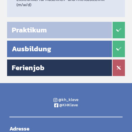
(m/w/d)
Praktikum
Ausbildung
Ferienjob
@kh_kleve
@KHKleve
Adresse