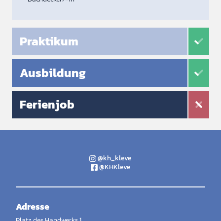
Praktikum
Ausbildung
Ferienjob
@kh_kleve
@KHKleve
Adresse
Platz des Handwerks 1