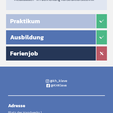
Praktikum
Ausbildung
Ferienjob
@kh_kleve
@KHKleve
Adresse
Platz des Handwerks 1