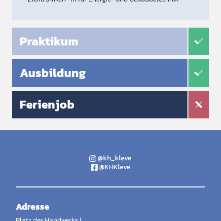
Praktikum
Ausbildung
Ferienjob
@kh_kleve
@KHKleve
Adresse
Platz des Handwerks 1