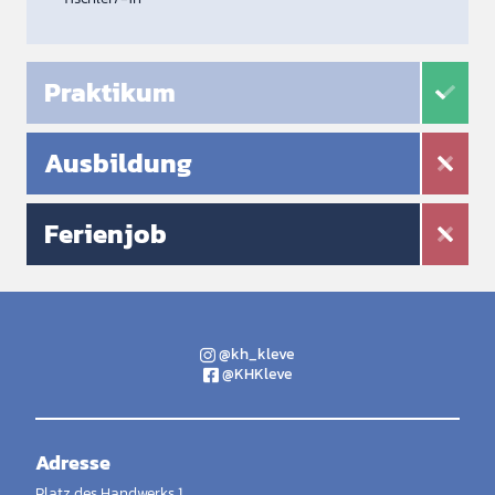
Praktikum
Ausbildung
Ferienjob
@kh_kleve
@KHKleve
Adresse
Platz des Handwerks 1