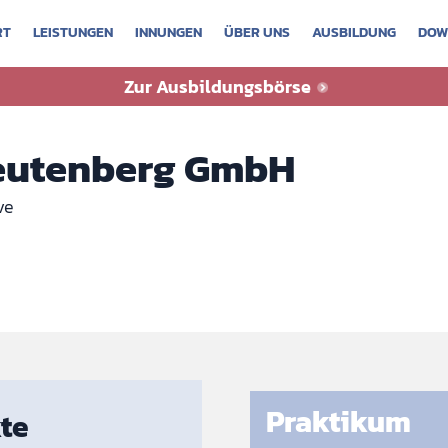
RT
LEISTUNGEN
INNUNGEN
ÜBER UNS
AUSBILDUNG
DOW
sbörse
Zur Ausbildungsbörse
Teutenberg GmbH
ve
Praktikum
te