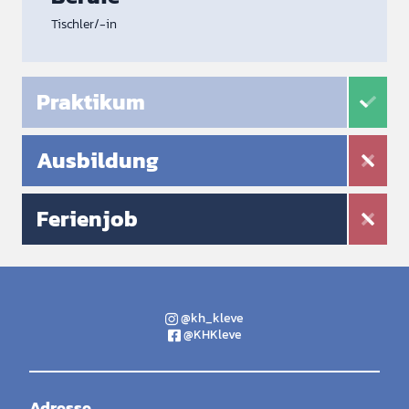
Tischler/-in
Praktikum
Ausbildung
Ferienjob
@kh_kleve
@KHKleve
Adresse