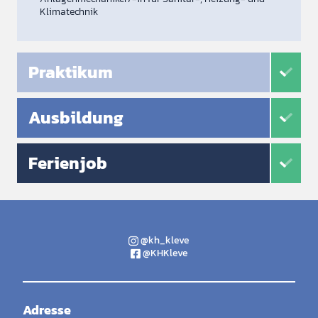
Klimatechnik
Praktikum
Ausbildung
Ferienjob
@kh_kleve
@KHKleve
Adresse