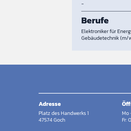
-
Berufe
Elektroniker für Ener
Gebäudetechnik (m/
Adresse
Öff
Platz des Handwerks 1
Mo 
47574 Goch
Fr: 