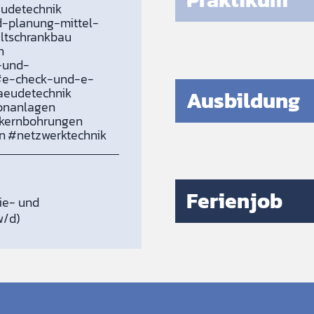
udetechnik
-planung-mittel-
ltschrankbau
n
-und-
#e-check-und-e-
eudetechnik
Ausbildung
onanlagen
kernbohrungen
en
#netzwerktechnik
Ferienjob
gie- und
w/d)