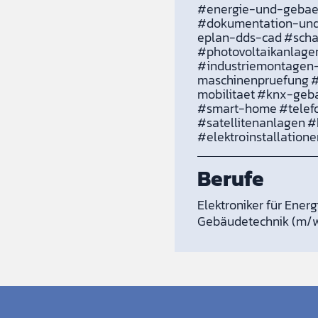
#energie-und-gebae
#dokumentation-und
eplan-dds-cad
#scha
#photovoltaikanlage
#industriemontagen
maschinenpruefung
mobilitaet
#knx-geba
#smart-home
#telef
#satellitenanlagen
#
#elektroinstallation
Berufe
Elektroniker für Ener
Gebäudetechnik (m/