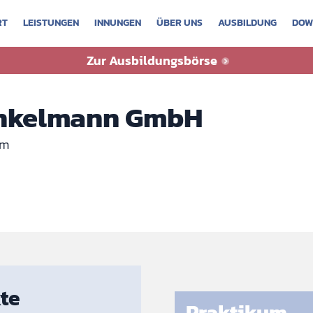
RT
LEISTUNGEN
INNUNGEN
ÜBER UNS
AUSBILDUNG
DOW
sbörse
Zur Ausbildungsbörse
inkelmann GmbH
um
te
Praktikum