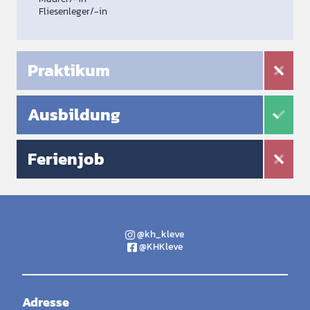
Fliesenleger/-in
Praktikum
Ausbildung
Ferienjob
@kh_kleve
@KHKleve
Adresse